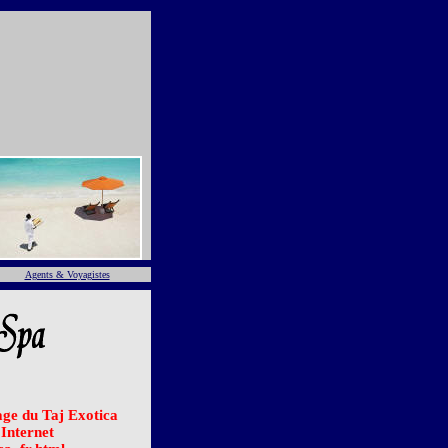
Agents & Voyagistes
page du Taj Exotica
Internet