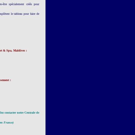
être spécialement créés pour
mplètent le tableau pour faire de
ort & Spa, Maldives :
issement
:
llez contacter notre Centrale de
 en France)