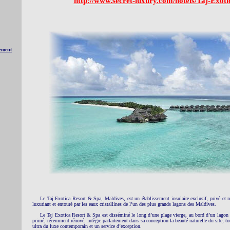
http://www.secret-luxury.com/hotels/Taj-Exoti
nement
Le Taj Exotica Resort & Spa, Maldives, est un établissement insulaire exclusif, privé et 
luxuriant et entouré par les eaux cristallines de l’un des plus grands lagons des Maldives.
Le Taj Exotica Resort & Spa est disséminé le long d’une plage vierge, au bord d’un lagon t
primé, récemment rénové, intègre parfaitement dans sa conception la beauté naturelle du site, tou
ultra du luxe contemporain et un service d’exception.