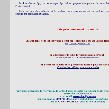
Le Jiva Grande Spa, un authentique Spa Indien, propose une gamme de soins bien-
l’établissement.
Enfin, un large choix culinaire, et de nombreux sports nautiques et activités de loisir, co
cette île une destination exclusive.
Site prochainement disponible
En attendant, nous vous invitons à consulter le site officiel du Taj Exotica Res
http://www.tajhotels.com
ou à télécharger la fiche de renseignement de
l'hôtel :
Téléchargement de la fiche de renseignement
et à consulter les tarifs et les promotions actuelles pour cet établ
Consulter les tarifs et promotions actuelles
Pour toutes demandes de réservation, de tarifs, d'offres spéciales et de disponibilité, veui
réservations internationale
- par email
reservation@eihr.com
- par téléphone au
0800 736 966
(numéro gratuit depuis un poste fixe
ou au
+33 (0)3 90 204 505
(pour le reste du monde)