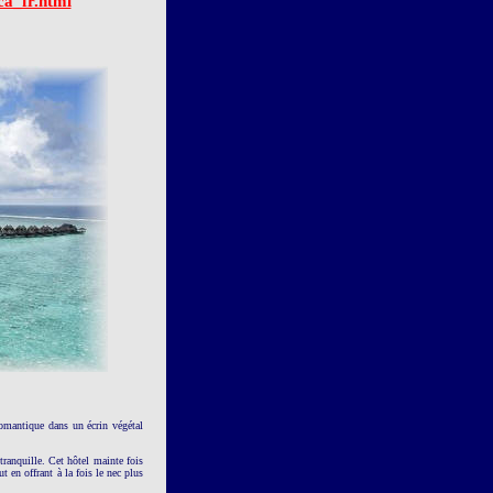
ca_fr.html
romantique dans un écrin végétal
ranquille. Cet hôtel mainte fois
t en offrant à la fois le nec plus