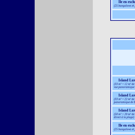
Ile en excl
(25 bungalows et 
Island Lu
(33 m² + 12 m² de 
vue panoramique 
Island Lu
(33 m² + 22 m² de 
panoramique de B
Island Lux
(50 m² + 20 m² de
direct à la plage)
Ile en excl
(25 bungalows et 