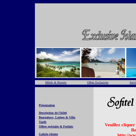
Hôtels & Resorts
Offres Exclusives
Servi
Présentation
Description de l'hôtel
Bungalows, Lodges & Villa
Tarifs
Veuillez cliquer
Offres spéciales & Forfaits
Bo
Galerie photos
http://ww