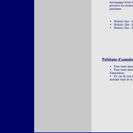
accompagné d'une bo
privative du restau
personnes.
Holistic Spa - S
Holistic Spa - S
Holistic Spa - S
Politique d'annula
Pour toute annul
Pour toute annul
d'annulation.
En cas de non p
montant total de la 