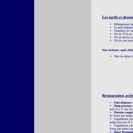
Les tarifs ci-dessus
Hébergement da
Le petit-déjeun
Transferts de l'
5% de TVA sur l
4% de service su
5% de taxe terri
Non incluent, mais oblig
Taxe de séjour d
Restauration, activ
Petit-déjeuner
Demi-pension
(
nuit (3 à 11 ans inc
Pension compl
41 Euros par enfant 
Supplément pou
enfant par nuit (3 à
Supplément pou
Euros par enfant par
Dîner Romanti