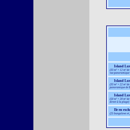
Island Lu
(33 m² + 12 m² de 
vue panoramique 
Island Lu
(33 m² + 22 m² de 
panoramique de B
Island Lux
(50 m² + 20 m² de
direct à la plage)
Ile en excl
(25 bungalows et 