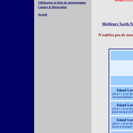
Télécharger la fiche de renseignement
Contact & Réservation
Accueil
Meilleurs Tarifs 
N'oubliez pas de nous
Island Lu
(33 m² + 12 m² de 
vue panoramique 
Island Lu
(33 m² + 22 m² de 
panoramique de B
Island Lux
(50 m² + 20 m² de
direct à la plage)