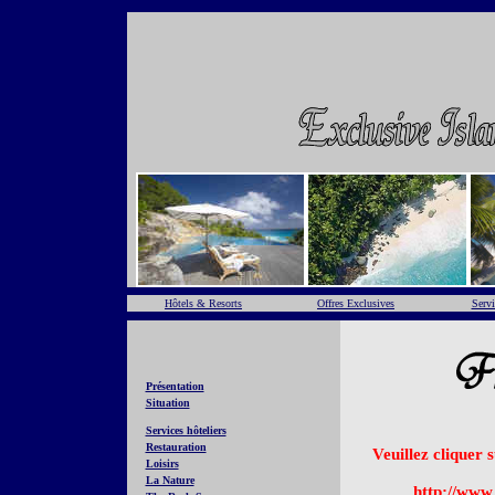
Hôtels & Resorts
Offres Exclusives
Servi
Présentation
Situation
Services hôteliers
Restauration
Veuillez cliquer 
Loisirs
La Nature
http://www.