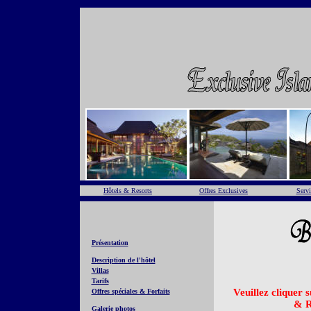
Hôtels & Resorts
Offres Exclusives
Servi
Présentation
Description de l'hôtel
Villas
Tarifs
Veuillez cliquer 
Offres spéciales & Forfaits
& R
Galerie photos