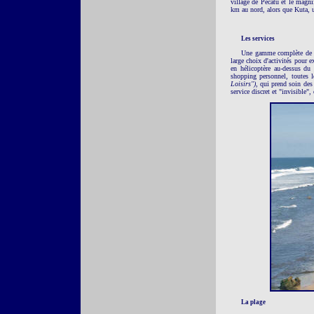
village de Pecatu et le magn
km au nord, alors que Kuta, u
Les services
Une gamme complète de ser
large choix d'activités pour e
en hélicoptère au-dessus du
shopping personnel, toutes 
Loisirs")
, qui prend soin des
service discret et "invisible",
La plage