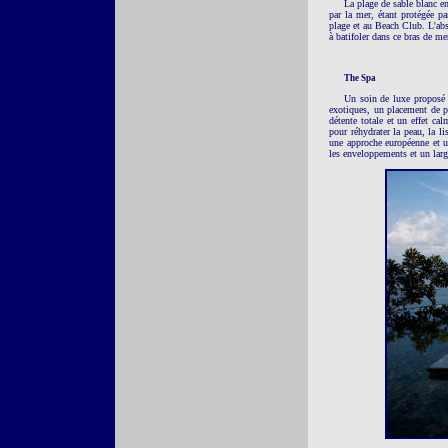
La plage de sable blanc ent
par la mer, étant protégée par
plage et au Beach Club. L'ab
à batifoler dans ce bras de mer
The Spa
Un soin de luxe proposé 
exotiques, un placement de pi
détente totale et un effet c
pour réhydrater la peau, la l
une approche européenne et un
les enveloppements et un larg