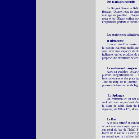
Des mariages exclusifs
Le Bulgari Resort à Bali 
Bulgari. Quatre lieux de céré
mariage au pavillon. Chaque 
toast et un élégant coffret po
l'expérience parfaite et inoubl
Les expériences culinaires
Il Ristorante
Situé à côté d'un bassin 
la cuisine italienne traditi
soir, avec une capacité de 36
italienne, où les produits de 
propose une excellente sélecti
Le restaurant Sangkar
Avec sa position excepti
plafond magnifiquement illu
internationales et des plats t
Tout au long de la journée, 
pousses de bambou et de lég
La Spiaggia
Un restaurant et un bar c
cocktail, tout en profitant d'
la plage de sable blanc du 
déjeuner, de 10h à 17h, il es
Le Bar
A la fois raffiné et confo
offrant une vue magnifique su
sur celui du bar de l'hôtel B
forces de la nature. La carte p
en accord avec la tradition ital