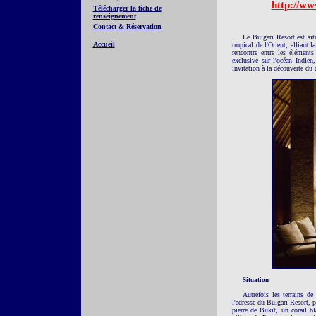
http://ww
Télécharger la fiche de
renseignement
Contact & Réservation
Le Bulgari Resort est si
Accueil
tropical de l'Orient, alliant
rencontre entre les éléments 
exclusive sur l'océan Indien
invitation à la découverte d
Situation
Autrefois les terrains d
l'adresse du Bulgari Resort, 
pierre de Bukit, un corail bl