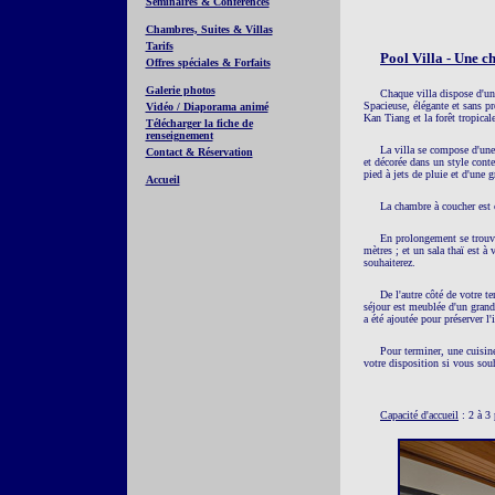
Séminaires & Conférences
Chambres, Suites & Villas
Tarifs
Pool Villa - Une 
Offres spéciales & Forfaits
Galerie photos
Chaque villa dispose d'un
Spacieuse, élégante et sans pr
Vidéo / Diaporama animé
Kan Tiang et la forêt tropica
Télécharger la fiche de
renseignement
La villa se compose d'une 
Contact & Réservation
et décorée dans un style cont
pied à jets de pluie et d'une 
Accueil
La chambre à coucher est
En prolongement se trouve
mètres ; et un sala thaï est à
souhaiterez.
De l'autre côté de votre 
séjour est meublée d'un grand 
a été ajoutée pour préserver l
Pour terminer, une cuisine
votre disposition si vous souh
Capacité d'accueil
: 2 à 3