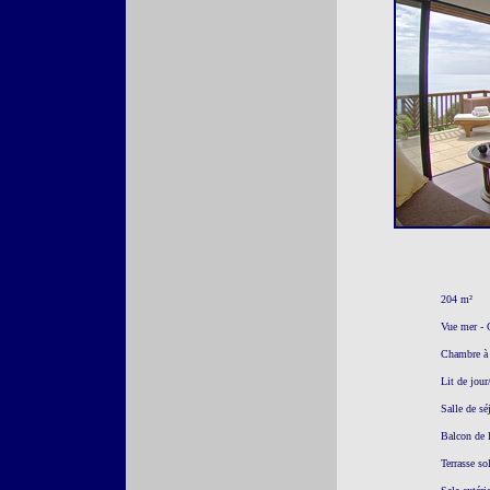
204 m²
Vue mer - C
Chambre à c
Lit de jou
Salle de sé
Balcon de l
Terrasse so