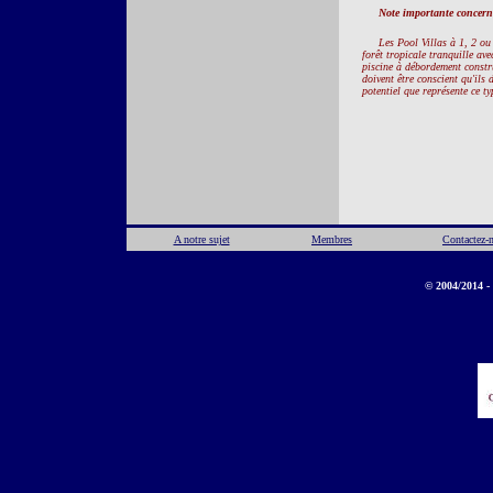
Note importante concerna
Les Pool Villas à 1, 2 ou
forêt tropicale tranquille ave
piscine à débordement construi
doivent être conscient qu'ils 
potentiel que représente ce t
A notre sujet
Membres
Contactez-
© 2004/2014 - 