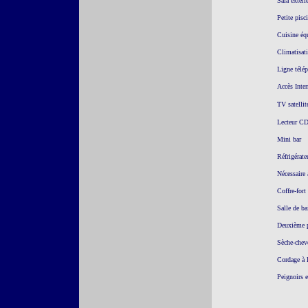
Sala extéri
Petite pis
Cuisine équ
Climatisat
Ligne télép
Accès Inte
TV satellit
Lecteur C
Mini bar
Réfrigérate
Nécessaire 
Coffre-fort
Salle de ba
Deuxième pe
Sèche-chev
Cordage à 
Peignoirs e