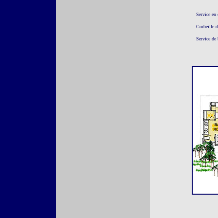
Service en 
Corbeille d
Service de 