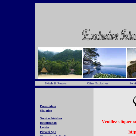
Hôtels & Resorts
Offres Exclusives
Servi
Présentation
Situation
Services hôteliers
Veuillez cliquer 
Restauration
Loisirs
htt
Pimalai Spa