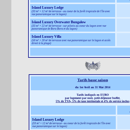
Island Luxury Lodge
(33 m² + 12 m² de terrasse - au coeur de la forêt tropicale de l'île avec
vue panoramique sur le lagon)
Island Luxury Overwater Bungalow
(33 m² + 22 m² de terrasse - sur pilotis au coeur du lagon avec vue
panoramique de Bora Bora et du lagon)
Island Luxury Villa
(50 m² + 20 m² de terrasse avec vue panoramique sur le lagon et accès
direct à la plage)
Tarifs basse saison
du 1er Avril au 31 Mai 2014
Tarifs indiqués en EURO
par logement par nuit, petit-déjeuner buffet
,
5% de TVA, 5% de taxe territoriale et 4% de service inclus
Island Luxury Lodge
(33 m² + 12 m² de terrasse - au coeur de la forêt tropicale de l'île avec
vue panoramique sur le lagon)