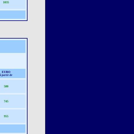
1035
EURO
à partir de
580
745
955