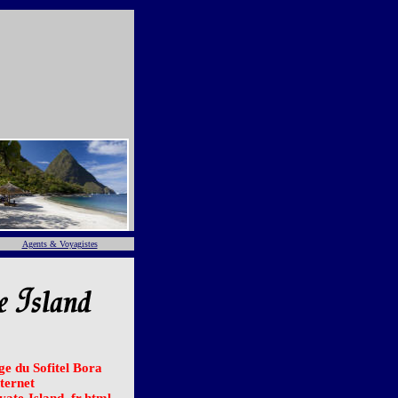
Agents & Voyagistes
age du Sofitel Bora
ternet