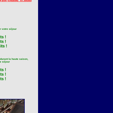
vate-Island_fr.html
r votre séjour
ts !
ts !
ts !
durant la haute saison,
re séjour
ts !
ts !
ts !