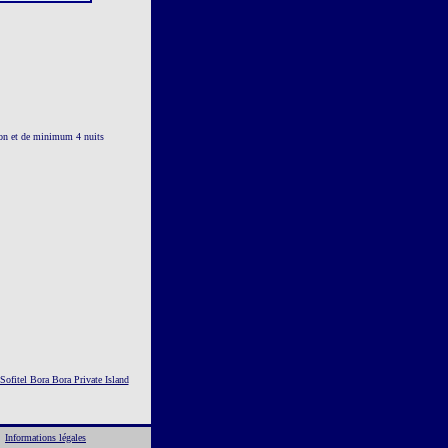
ison et de minimum 4 nuits
 Sofitel Bora Bora Private Island
Informations légales