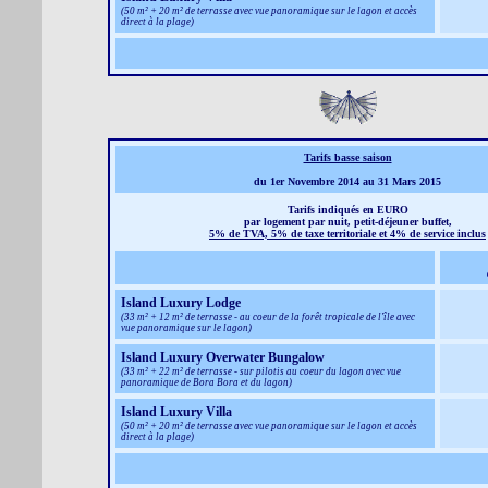
(50 m² + 20 m² de terrasse avec vue panoramique sur le lagon et accès
direct à la plage)
Tarifs basse saison
du 1er Novembre 2014 au 31 Mars 2015
Tarifs indiqués en EURO
par logement par nuit, petit-déjeuner buffet,
5% de TVA, 5% de taxe territoriale et 4% de service inclus
Island Luxury Lodge
(33 m² + 12 m² de terrasse - au coeur de la forêt tropicale de l'île avec
vue panoramique sur le lagon)
Island Luxury Overwater Bungalow
(33 m² + 22 m² de terrasse - sur pilotis au coeur du lagon avec vue
panoramique de Bora Bora et du lagon)
Island Luxury Villa
(50 m² + 20 m² de terrasse avec vue panoramique sur le lagon et accès
direct à la plage)