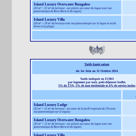
Island Luxury Overwater Bungalow
(33 m² + 22 m² de terrasse - sur pilotis au coeur du lagon avec vue
panoramique de Bora Bora et du lagon)
Island Luxury Villa
(50 m² + 20 m² de terrasse avec vue panoramique sur le lagon et accès
direct à la plage)
Tarifs haute saison
du 1er Juin au 31 Octobre 2014
Tarifs indiqués en EURO
par logement par nuit, petit-déjeuner buffet,
5% de TVA, 5% de taxe territoriale et 4% de service inclus
Island Luxury Lodge
(33 m² + 12 m² de terrasse - au coeur de la forêt tropicale de l'île avec
vue panoramique sur le lagon)
Island Luxury Overwater Bungalow
(33 m² + 22 m² de terrasse - sur pilotis au coeur du lagon avec vue
panoramique de Bora Bora et du lagon)
Island Luxury Villa