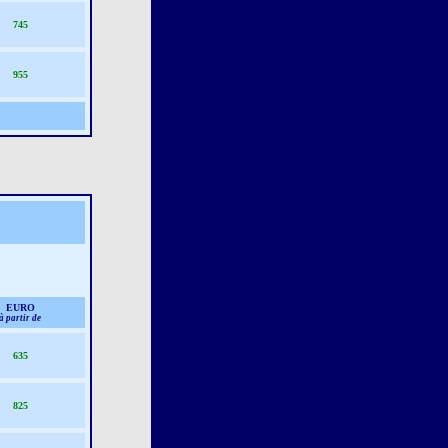
745
955
EURO
à partir de
635
825