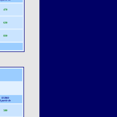
470
630
830
EURO
à partir de
580