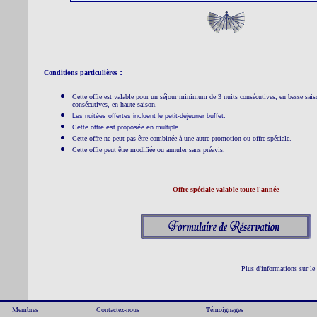
:
Conditions particulières
Cette offre est valable pour un séjour minimum de 3 nuits consécutives, en basse sa
consécutives, en haute saison.
Les nuitées offertes incluent le petit-déjeuner buffet.
Cette offre est proposée en multiple.
Cette offre ne peut pas être combinée à une autre promotion ou offre spéciale.
Cette offre peut être modifiée ou annuler sans préavis.
Offre spéciale valable toute l'année
Plus d'informations sur le
Membres
Contactez-nous
Témoignages